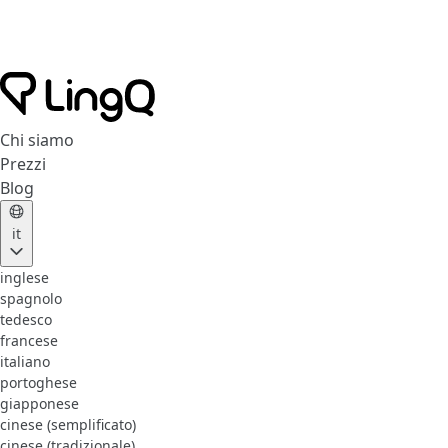
Chi siamo
Prezzi
Blog
it
inglese
spagnolo
tedesco
francese
italiano
portoghese
giapponese
cinese (semplificato)
cinese (tradizionale)