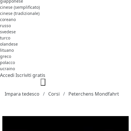
giapponese
cinese (semplificato)
cinese (tradizionale)
coreano
russo
svedese
turco
olandese
lituano
greco
polacco
ucraino
Accedi
Iscriviti gratis
Impara tedesco
Corsi
Peterchens Mondfahrt