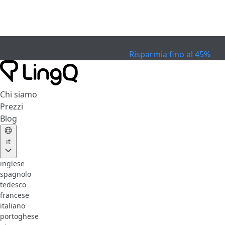
SCADUTO
Festeggia la Coppa
Extended Sale
Risparmia fino al 45%
Chi siamo
Prezzi
Blog
it
inglese
spagnolo
tedesco
francese
italiano
portoghese