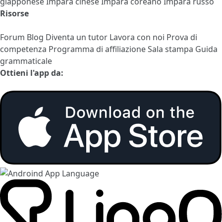
giapponese
Impara cinese
Impara coreano
Impara russo
Risorse
Forum
Blog
Diventa un tutor
Lavora con noi
Prova di
competenza
Programma di affiliazione
Sala stampa
Guida
grammaticale
Ottieni l'app da: