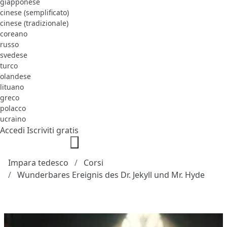
giapponese
cinese (semplificato)
cinese (tradizionale)
coreano
russo
svedese
turco
olandese
lituano
greco
polacco
ucraino
Accedi
Iscriviti gratis
Impara tedesco
Corsi
Wunderbares Ereignis des Dr. Jekyll und Mr. Hyde