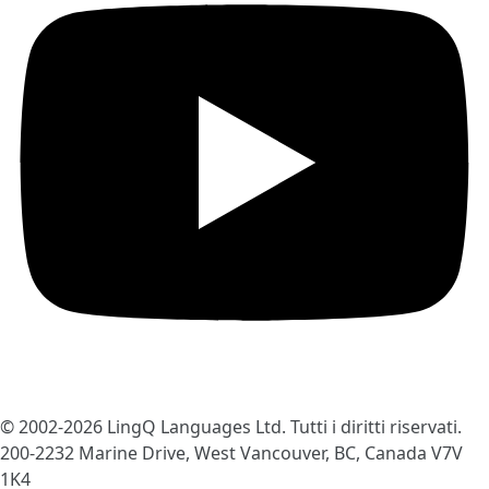
© 2002-2026
LingQ Languages Ltd.
Tutti i diritti riservati.
200-2232 Marine Drive, West Vancouver, BC, Canada
V7V
1K4