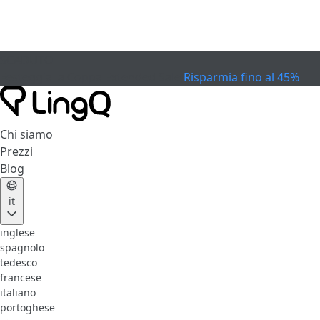
SCADUTO
Festeggia la Coppa
Extended Sale
Risparmia fino al 45%
Chi siamo
Prezzi
Blog
it
inglese
spagnolo
tedesco
francese
italiano
portoghese