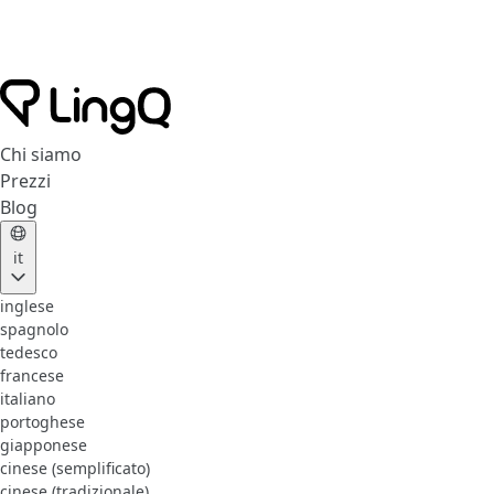
Chi siamo
Prezzi
Blog
it
inglese
spagnolo
tedesco
francese
italiano
portoghese
giapponese
cinese (semplificato)
cinese (tradizionale)