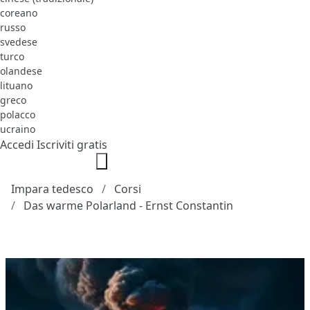
coreano
russo
svedese
turco
olandese
lituano
greco
polacco
ucraino
Accedi
Iscriviti gratis
Impara tedesco
Corsi
Das warme Polarland - Ernst Constantin