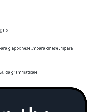
egalo
para giapponese
Impara cinese
Impara
Guida grammaticale