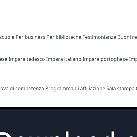
 scuole
Per business
Per biblioteche
Testimonianze
Buoni r
cese
Impara tedesco
Impara italiano
Impara portoghese
Im
rova di competenza
Programma di affiliazione
Sala stampa