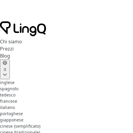
Chi siamo
Prezzi
Blog
it
inglese
spagnolo
tedesco
francese
italiano
portoghese
giapponese
cinese (semplificato)
cinese (tradizionale)