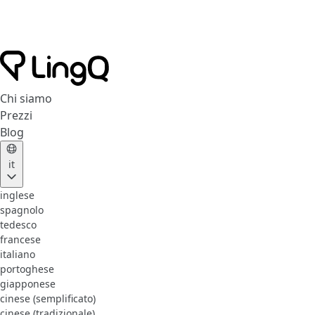
Chi siamo
Prezzi
Blog
it
inglese
spagnolo
tedesco
francese
italiano
portoghese
giapponese
cinese (semplificato)
cinese (tradizionale)