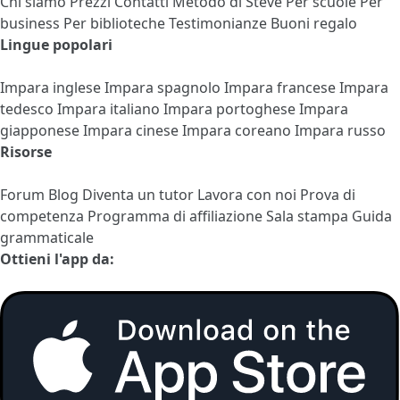
Chi siamo
Prezzi
Contatti
Metodo di Steve
Per scuole
Per
business
Per biblioteche
Testimonianze
Buoni regalo
Lingue popolari
Impara inglese
Impara spagnolo
Impara francese
Impara
tedesco
Impara italiano
Impara portoghese
Impara
giapponese
Impara cinese
Impara coreano
Impara russo
Risorse
Forum
Blog
Diventa un tutor
Lavora con noi
Prova di
competenza
Programma di affiliazione
Sala stampa
Guida
grammaticale
Ottieni l'app da: