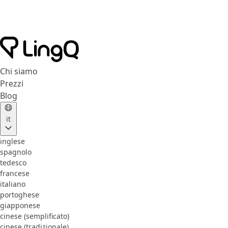
Chi siamo
Prezzi
Blog
it
inglese
spagnolo
tedesco
francese
italiano
portoghese
giapponese
cinese (semplificato)
cinese (tradizionale)