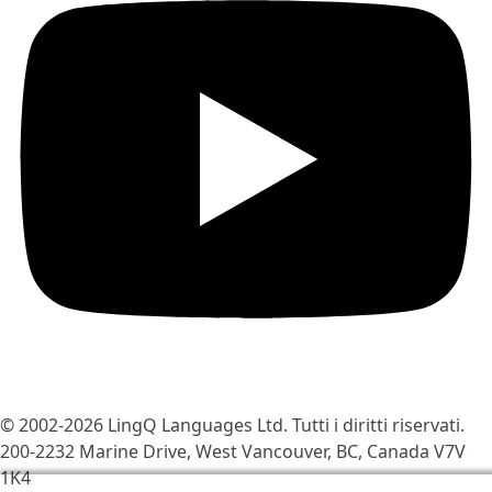
© 2002-2026
LingQ Languages Ltd.
Tutti i diritti riservati.
200-2232 Marine Drive, West Vancouver, BC, Canada
V7V
1K4