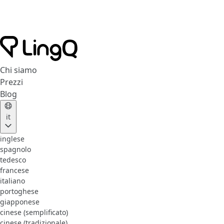
Chi siamo
Prezzi
Blog
it
inglese
spagnolo
tedesco
francese
italiano
portoghese
giapponese
cinese (semplificato)
cinese (tradizionale)