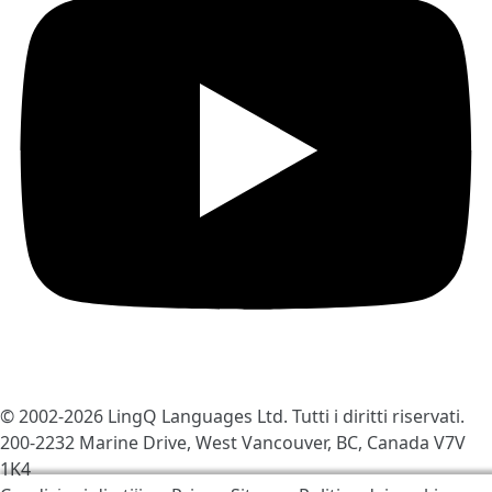
© 2002-2026
LingQ Languages Ltd.
Tutti i diritti riservati.
200-2232 Marine Drive, West Vancouver, BC, Canada
V7V
1K4