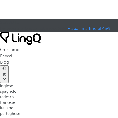
SCADUTO
Festeggia la Coppa
Extended Sale
Risparmia fino al 45%
Chi siamo
Prezzi
Blog
it
inglese
spagnolo
tedesco
francese
italiano
portoghese