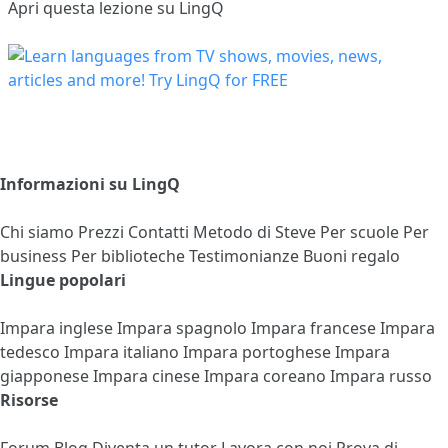
Apri questa lezione su LingQ
Informazioni su LingQ
Chi siamo
Prezzi
Contatti
Metodo di Steve
Per scuole
Per
business
Per biblioteche
Testimonianze
Buoni regalo
Lingue popolari
Impara inglese
Impara spagnolo
Impara francese
Impara
tedesco
Impara italiano
Impara portoghese
Impara
giapponese
Impara cinese
Impara coreano
Impara russo
Risorse
Forum
Blog
Diventa un tutor
Lavora con noi
Prova di