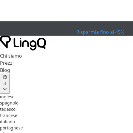
SCADUTO
Festeggia la Coppa
Extended Sale
Risparmia fino al 45%
Chi siamo
Prezzi
Blog
it
inglese
spagnolo
tedesco
francese
italiano
portoghese