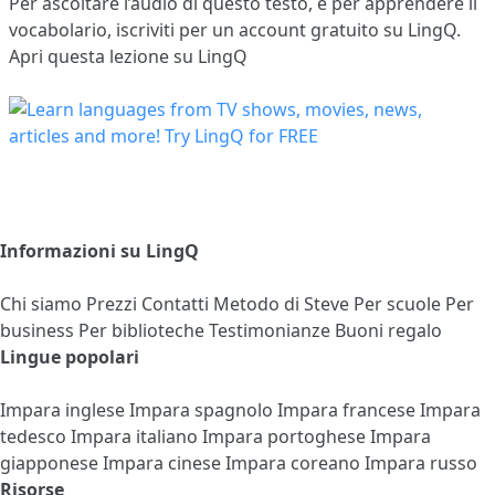
Per ascoltare l’audio di questo testo, e per apprendere il
vocabolario,
iscriviti
per un account gratuito su LingQ.
Apri questa lezione su LingQ
Informazioni su LingQ
Chi siamo
Prezzi
Contatti
Metodo di Steve
Per scuole
Per
business
Per biblioteche
Testimonianze
Buoni regalo
Lingue popolari
Impara inglese
Impara spagnolo
Impara francese
Impara
tedesco
Impara italiano
Impara portoghese
Impara
giapponese
Impara cinese
Impara coreano
Impara russo
Risorse