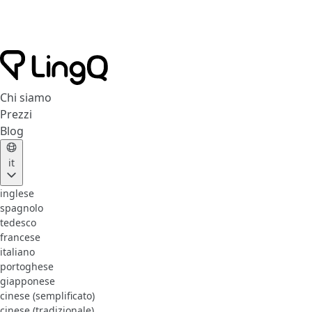
Chi siamo
Prezzi
Blog
it
inglese
spagnolo
tedesco
francese
italiano
portoghese
giapponese
cinese (semplificato)
cinese (tradizionale)