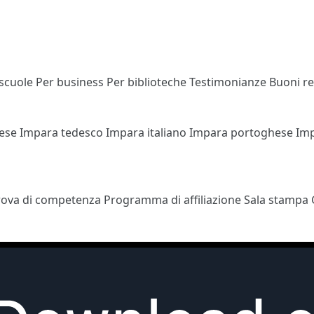
 scuole
Per business
Per biblioteche
Testimonianze
Buoni r
cese
Impara tedesco
Impara italiano
Impara portoghese
Im
rova di competenza
Programma di affiliazione
Sala stampa