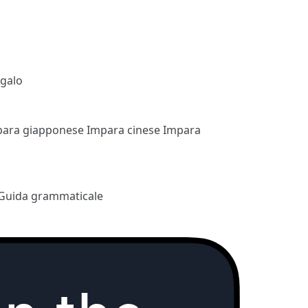
egalo
para giapponese
Impara cinese
Impara
Guida grammaticale