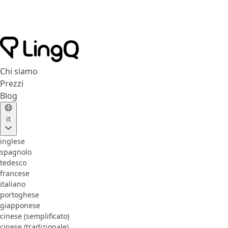
Chi siamo
Prezzi
Blog
it
inglese
spagnolo
tedesco
francese
italiano
portoghese
giapponese
cinese (semplificato)
cinese (tradizionale)