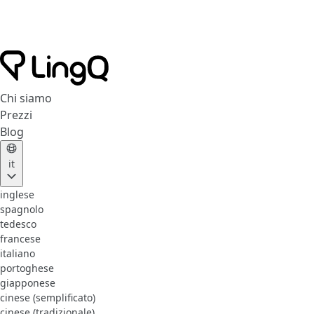
Chi siamo
Prezzi
Blog
it
inglese
spagnolo
tedesco
francese
italiano
portoghese
giapponese
cinese (semplificato)
cinese (tradizionale)