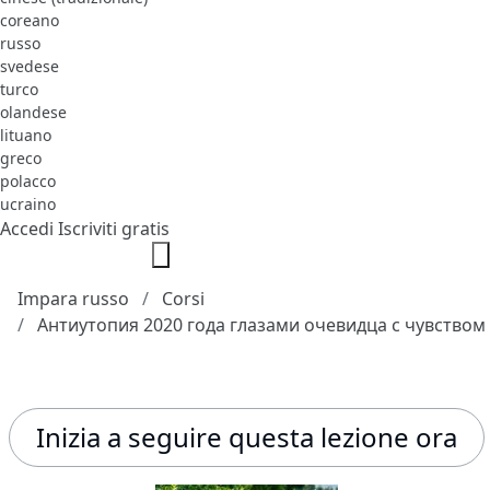
coreano
russo
svedese
turco
olandese
lituano
greco
polacco
ucraino
Accedi
Iscriviti gratis
Impara russo
Corsi
Антиутопия 2020 года глазами очевидца с чувство
Inizia a seguire questa lezione ora