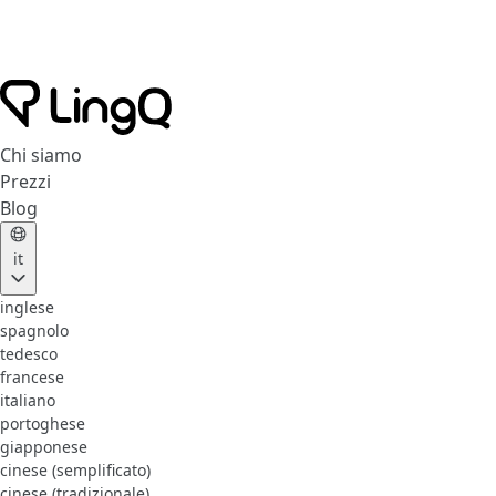
Chi siamo
Prezzi
Blog
it
inglese
spagnolo
tedesco
francese
italiano
portoghese
giapponese
cinese (semplificato)
cinese (tradizionale)