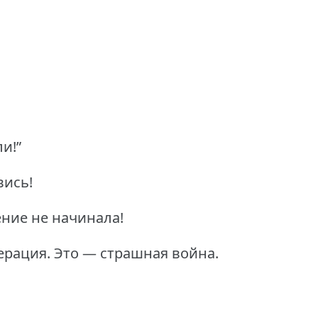
и!”
вись!
ние не начинала!
ерация.
Это — страшная война.