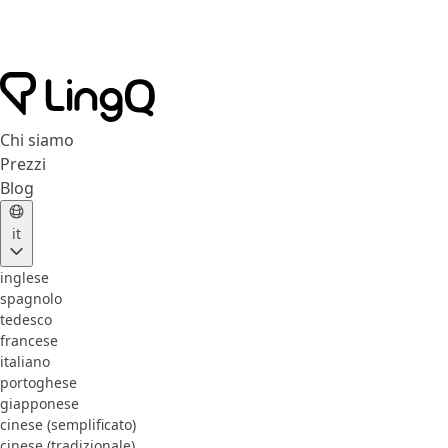
Chi siamo
Prezzi
Blog
it
inglese
spagnolo
tedesco
francese
italiano
portoghese
giapponese
cinese (semplificato)
cinese (tradizionale)