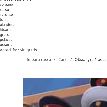
coreano
russo
svedese
turco
olandese
lituano
greco
polacco
ucraino
Accedi
Iscriviti gratis
Impara russo
Corsi
Обманутый росс