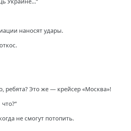
ь Украине...”
иации наносят удары.
откос.
о, ребята? Это же — крейсер «Москва»!
 что?”
когда не смогут потопить.