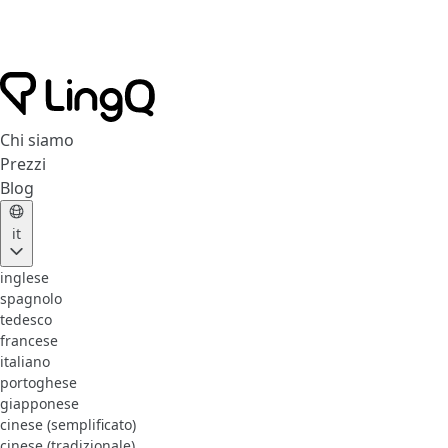
Chi siamo
Prezzi
Blog
it
inglese
spagnolo
tedesco
francese
italiano
portoghese
giapponese
cinese (semplificato)
cinese (tradizionale)