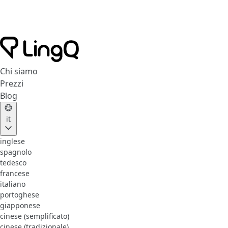
Chi siamo
Prezzi
Blog
it
inglese
spagnolo
tedesco
francese
italiano
portoghese
giapponese
cinese (semplificato)
cinese (tradizionale)