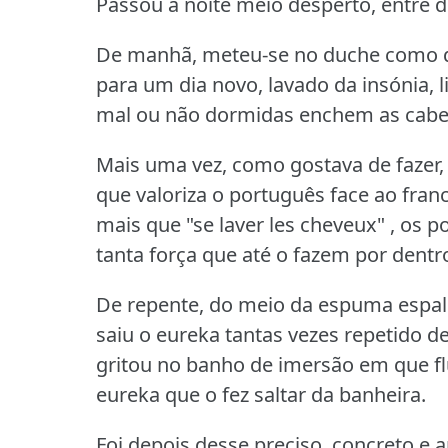
Passou a noite meio desperto, entre d
De manhã, meteu‑se no duche como q
para um dia novo, lavado da insónia, 
mal ou não dormidas enchem as cabe
Mais uma vez, como gostava de fazer, e
que valoriza o português face ao fran
mais que "se laver les cheveux" , os 
tanta força que até o fazem por dentr
De repente, do meio da espuma espalh
saiu o eureka tantas vezes repetido d
gritou no banho de imersão em que fl
eureka que o fez saltar da banheira.
Foi depois desse preciso, concreto e 