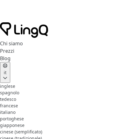
Chi siamo
Prezzi
Blog
it
inglese
spagnolo
tedesco
francese
italiano
portoghese
giapponese
cinese (semplificato)
cinese (tradizionale)