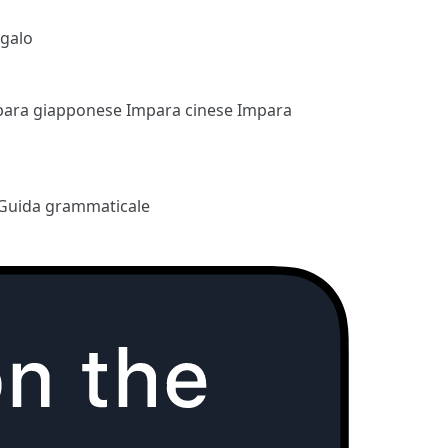
egalo
para giapponese
Impara cinese
Impara
Guida grammaticale