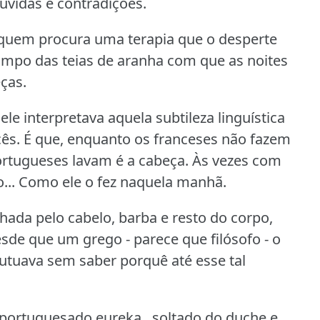
úvidas e contradições.
uem procura uma terapia que o desperte
limpo das teias de aranha com que as noites
ças.
le interpretava aquela subtileza linguística
cês.
É que, enquanto os franceses não fazem
portugueses lavam é a cabeça.
Às vezes com
o... Como ele o fez naquela manhã.
ada pelo cabelo, barba e resto do corpo,
esde que um grego - parece que filósofo - o
utuava sem saber porquê até esse tal
aportuguesado eureka , soltado do duche e