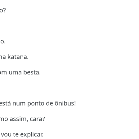
ão?
o.
ma katana.
com uma besta.
está num ponto de ônibus!
omo assim, cara?
ou te explicar.