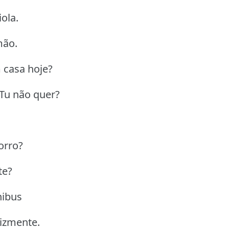
ola.
mão.
 casa hoje?
 Tu não quer?
orro?
te?
nibus
lizmente.