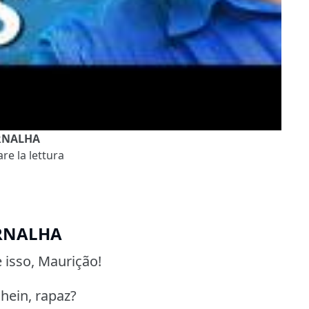
ERNALHA
re la lettura
ERNALHA
 isso, Maurição!
hein, rapaz?