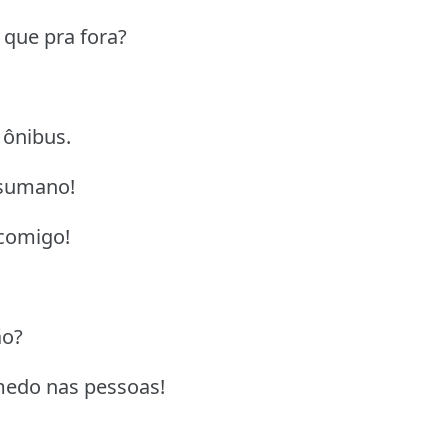
o que pra fora?
 ônibus.
esumano!
 comigo!
ão?
medo nas pessoas!