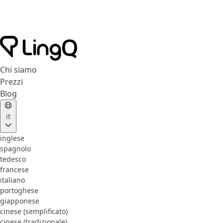
Chi siamo
Prezzi
Blog
it
inglese
spagnolo
tedesco
francese
italiano
portoghese
giapponese
cinese (semplificato)
cinese (tradizionale)