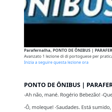
Parafernalha, PONTO DE ÔNIBUS | PARAF
Avanzato 1
lezione di di portoguese per pratica
Inizia a seguire questa lezione ora
PONTO DE ÔNIBUS | PARAF
-Ah não, mané. Rogério Bebezão! -Que
-Ô, moleque! -Saudades. Está sumido, 