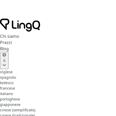
Chi siamo
Prezzi
Blog
it
inglese
spagnolo
tedesco
francese
italiano
portoghese
giapponese
cinese (semplificato)
cinese (tradizionale)