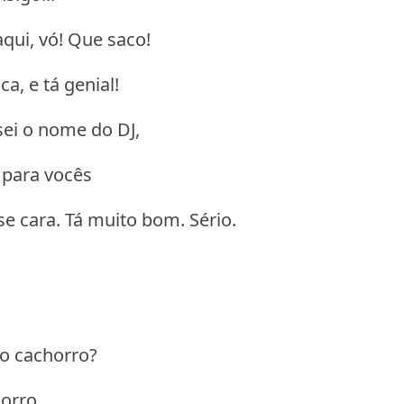
daqui, vó! Que saco!
a, e tá genial!
sei o nome do DJ,
 para vocês
e cara. Tá muito bom. Sério.
o cachorro?
orro.