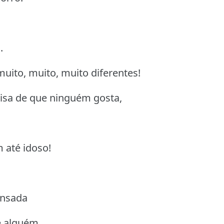
.
uito, muito, muito diferentes!
oisa de que ninguém gosta,
 até idoso!
cansada
se alguém