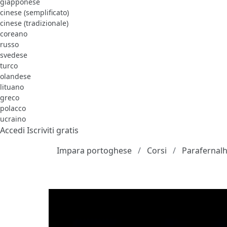
giapponese
cinese (semplificato)
cinese (tradizionale)
coreano
russo
svedese
turco
olandese
lituano
greco
polacco
ucraino
Accedi
Iscriviti gratis
Impara portoghese
Corsi
Parafernal