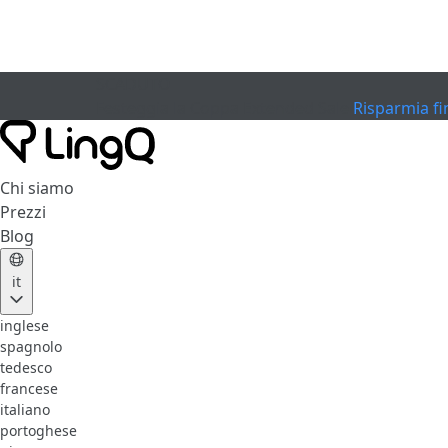
SCADUTO
Festeggia la Coppa
Extended Sale
Risparmia fi
Chi siamo
Prezzi
Blog
it
inglese
spagnolo
tedesco
francese
italiano
portoghese