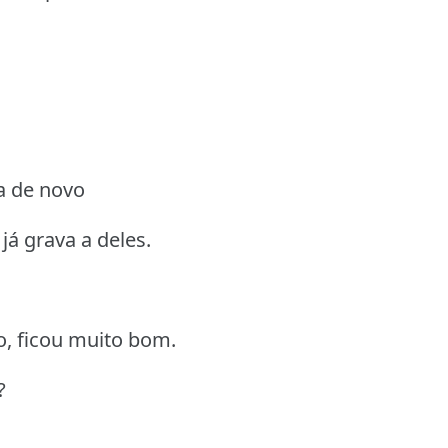
a de novo
 já grava a deles.
o, ficou muito bom.
?