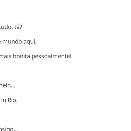
udo, tá?
te mundo aqui,
 mais bonita pessoalmente!
hein...
in Rio.
sigo...