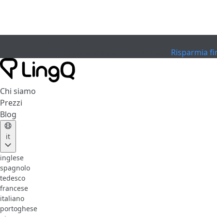
SCADUTO
Festeggia la Coppa
Extended Sale
Risparmia fi
Chi siamo
Prezzi
Blog
it
inglese
spagnolo
tedesco
francese
italiano
portoghese