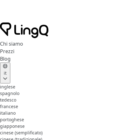
Chi siamo
Prezzi
Blog
it
inglese
spagnolo
tedesco
francese
italiano
portoghese
giapponese
cinese (semplificato)
cinese (tradizionale)