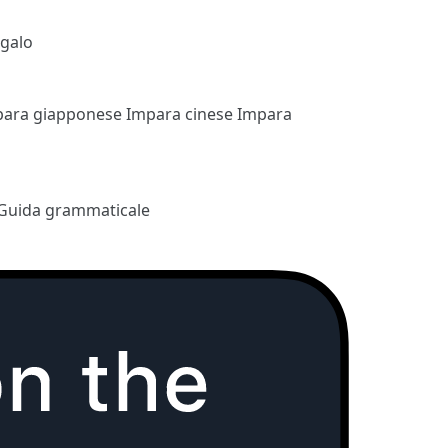
egalo
para giapponese
Impara cinese
Impara
Guida grammaticale