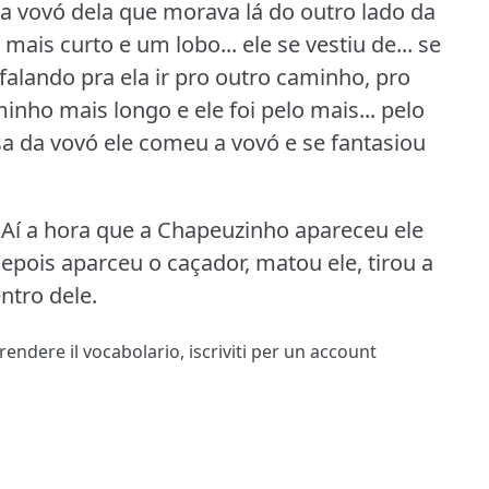
pra vovó dela que morava lá do outro lado da
mais curto e um lobo... ele se vestiu de... se
falando pra ela ir pro outro caminho, pro
minho mais longo e ele foi pelo mais... pelo
a da vovó ele comeu a vovó e se fantasiou
Aí a hora que a Chapeuzinho apareceu ele
pois aparceu o caçador, matou ele, tirou a
ntro dele.
prendere il vocabolario,
iscriviti
per un account