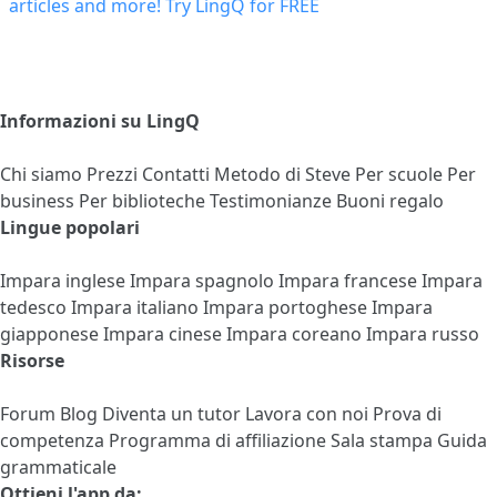
Informazioni su LingQ
Chi siamo
Prezzi
Contatti
Metodo di Steve
Per scuole
Per
business
Per biblioteche
Testimonianze
Buoni regalo
Lingue popolari
Impara inglese
Impara spagnolo
Impara francese
Impara
tedesco
Impara italiano
Impara portoghese
Impara
giapponese
Impara cinese
Impara coreano
Impara russo
Risorse
Forum
Blog
Diventa un tutor
Lavora con noi
Prova di
competenza
Programma di affiliazione
Sala stampa
Guida
grammaticale
Ottieni l'app da: