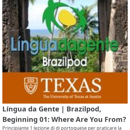
Língua da Gente | Brazilpod,
Beginning 01: Where Are You From?
Principiante 1
lezione di di portoguese per praticare la