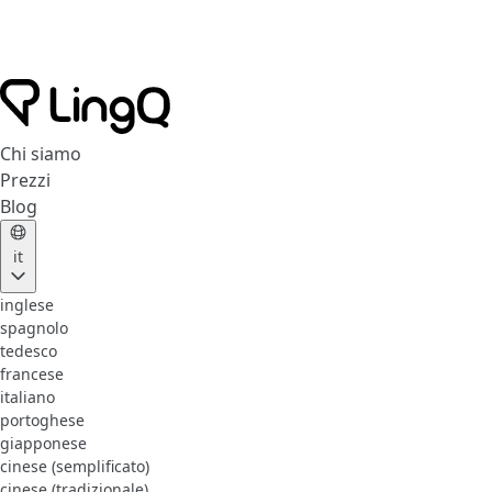
Chi siamo
Prezzi
Blog
it
inglese
spagnolo
tedesco
francese
italiano
portoghese
giapponese
cinese (semplificato)
cinese (tradizionale)