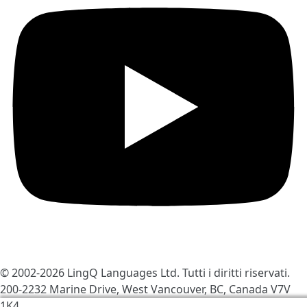
© 2002-2026
LingQ Languages Ltd.
Tutti i diritti riservati.
200-2232 Marine Drive, West Vancouver, BC, Canada
V7V
1K4