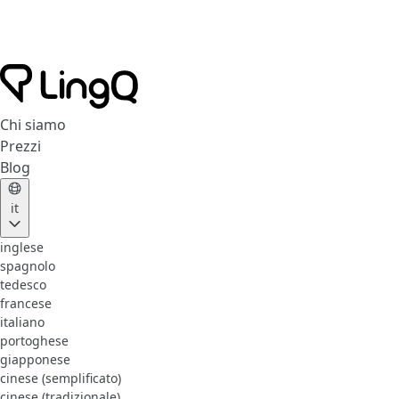
Chi siamo
Prezzi
Blog
it
inglese
spagnolo
tedesco
francese
italiano
portoghese
giapponese
cinese (semplificato)
cinese (tradizionale)