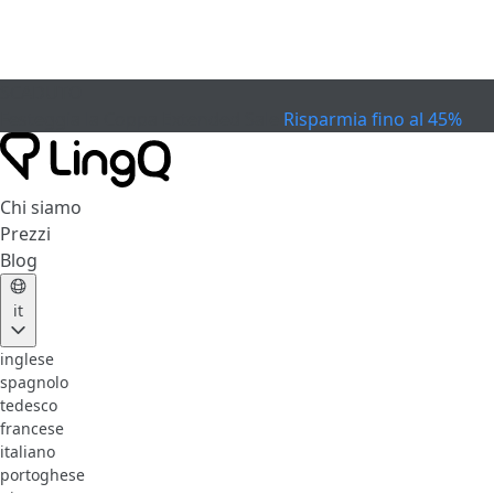
SCADUTO
Festeggia la Coppa
Extended Sale
Risparmia fino al 45%
Chi siamo
Prezzi
Blog
it
inglese
spagnolo
tedesco
francese
italiano
portoghese