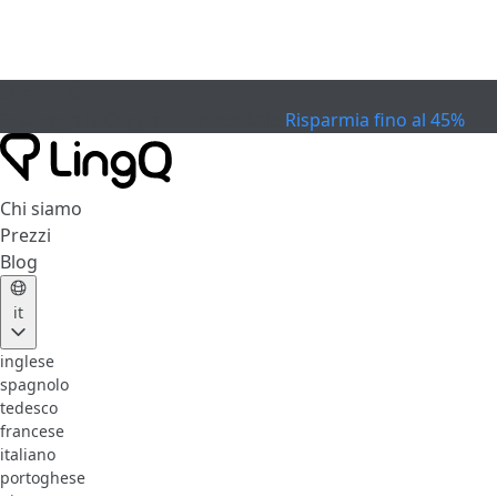
SCADUTO
Festeggia la Coppa
Extended Sale
Risparmia fino al 45%
Chi siamo
Prezzi
Blog
it
inglese
spagnolo
tedesco
francese
italiano
portoghese