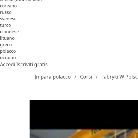
coreano
russo
svedese
turco
olandese
lituano
greco
polacco
ucraino
Accedi
Iscriviti gratis
Impara polacco
Corsi
Fabryki W Pols