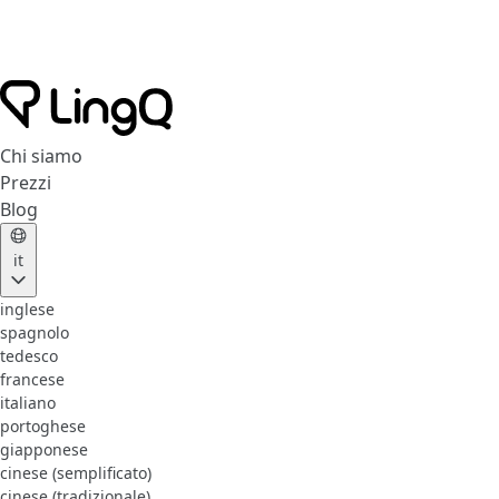
Chi siamo
Prezzi
Blog
it
inglese
spagnolo
tedesco
francese
italiano
portoghese
giapponese
cinese (semplificato)
cinese (tradizionale)