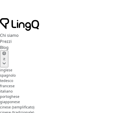
Chi siamo
Prezzi
Blog
it
inglese
spagnolo
tedesco
francese
italiano
portoghese
giapponese
cinese (semplificato)
cinese (tradizionale)