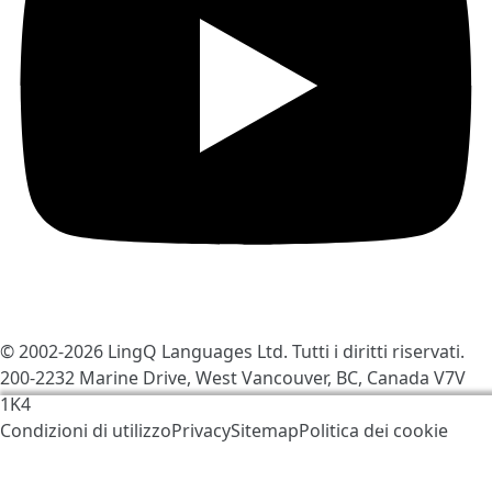
© 2002-2026
LingQ Languages Ltd.
Tutti i diritti riservati.
200-2232 Marine Drive, West Vancouver, BC, Canada
V7V
1K4
Utilizziamo i cookies per contribuire a migliorare
Condizioni di utilizzo
Privacy
Sitemap
Politica dei cookie
LingQ. Visitando il sito, acconsenti alla nostra
politica
dei cookie
.