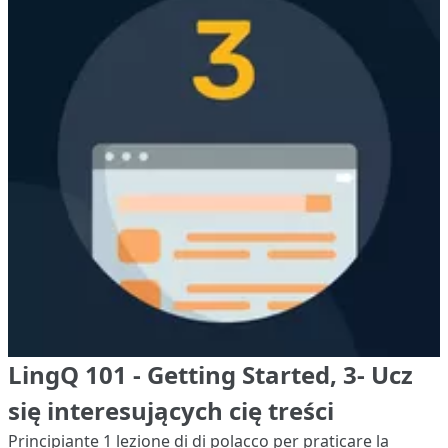
LingQ 101 - Getting Started, 3- Ucz
się interesujących cię treści
Principiante 1
lezione di di polacco per praticare la