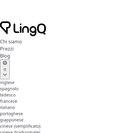
Chi siamo
Prezzi
Blog
it
inglese
spagnolo
tedesco
francese
italiano
portoghese
giapponese
cinese (semplificato)
cinese (tradizionale)