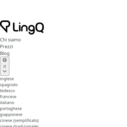
Chi siamo
Prezzi
Blog
it
inglese
spagnolo
tedesco
francese
italiano
portoghese
giapponese
cinese (semplificato)
cinese (tradizionale)