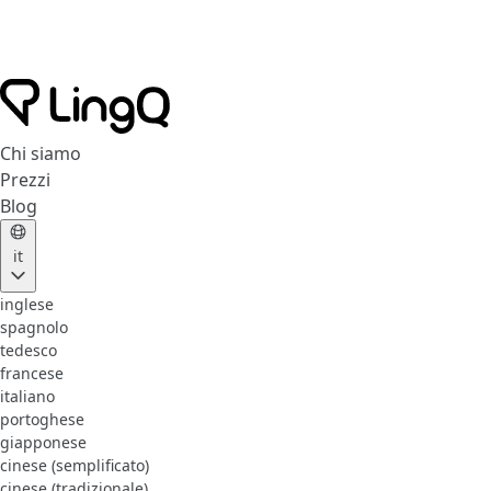
Chi siamo
Prezzi
Blog
it
inglese
spagnolo
tedesco
francese
italiano
portoghese
giapponese
cinese (semplificato)
cinese (tradizionale)