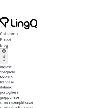
Chi siamo
Prezzi
Blog
it
inglese
spagnolo
tedesco
francese
italiano
portoghese
giapponese
cinese (semplificato)
cinese (tradizionale)