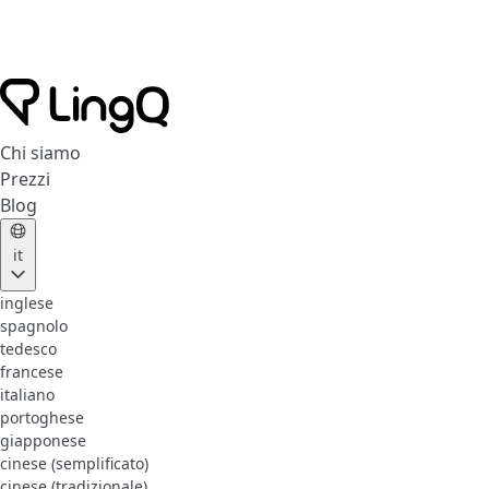
Chi siamo
Prezzi
Blog
it
inglese
spagnolo
tedesco
francese
italiano
portoghese
giapponese
cinese (semplificato)
cinese (tradizionale)