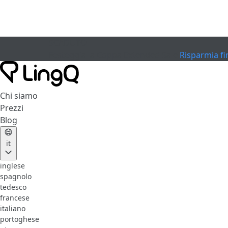
SCADUTO
Festeggia la Coppa
Extended Sale
Risparmia fi
Chi siamo
Prezzi
Blog
it
inglese
spagnolo
tedesco
francese
italiano
portoghese