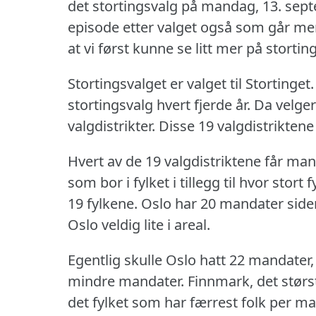
det stortingsvalg på mandag, 13. sep
episode etter valget også som går mer 
at vi først kunne se litt mer på stortin
Stortingsvalget er valget til Stortinget.
stortingsvalg hvert fjerde år.
Da velger
valgdistrikter.
Disse 19 valgdistriktene
Hvert av de 19 valgdistriktene får m
som bor i fylket i tillegg til hvor stort fy
19 fylkene.
Oslo har 20 mandater siden 
Oslo veldig lite i areal.
Egentlig skulle Oslo hatt 22 mandater, 
mindre mandater.
Finnmark, det største
det fylket som har færrest folk per m