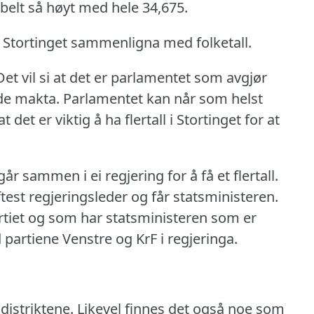
belt så høyt med hele 34,675.
 Stortinget sammenligna med folketall.
Det vil si at det er parlamentet som avgjør
de makta.
Parlamentet kan når som helst
t det er viktig å ha flertall i Stortinget for at
går sammen i ei regjering for å få et flertall.
ftest regjeringsleder og får statsministeren.
rtiet og som har statsministeren som er
artiene Venstre og KrF i regjeringa.
distriktene.
Likevel finnes det også noe som