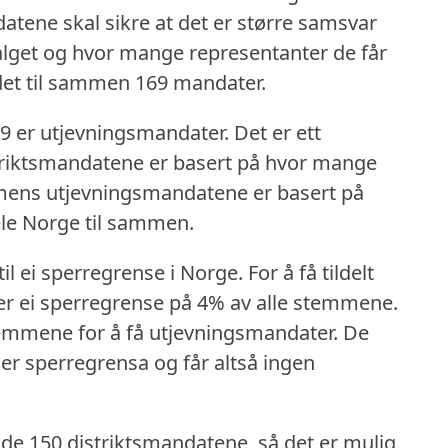
tene skal sikre at det er større samsvar
valget og hvor mange representanter de får
det til sammen 169 mandater.
19 er utjevningsmandater.
Det er ett
riktsmandatene er basert på hvor mange
, mens utjevningsmandatene er basert på
le Norge til sammen.
il ei sperregrense i Norge.
For å få tildelt
 ei sperregrense på 4% av alle stemmene.
stemmene for å få utjevningsmandater.
De
er sperregrensa og får altså ingen
 de 150 distriktsmandatene, så det er mulig