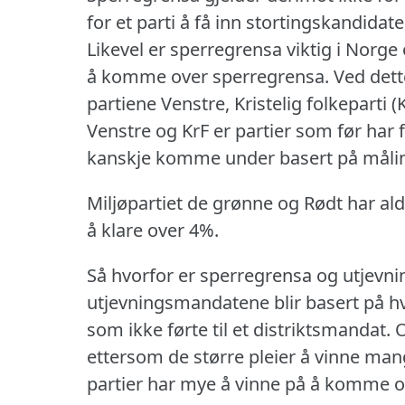
for et parti å få inn stortingskandida
Likevel er sperregrensa viktig i Norg
å komme over sperregrensa.
Ved dett
partiene Venstre, Kristelig folkeparti 
Venstre og KrF er partier som før har f
kanskje komme under basert på målin
Miljøpartiet de grønne og Rødt har ald
å klare over 4%.
Så hvorfor er sperregrensa og utjevn
utjevningsmandatene blir basert på hv
som ikke førte til et distriktsmandat.
O
ettersom de større pleier å vinne man
partier har mye å vinne på å komme o