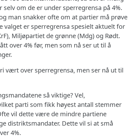
ter selv om de er under sperregrensa på 4%.
e og man snakker ofte om at partier må prøve
e valget er sperregrensa spesielt aktuelt for
(KrF), Miljøpartiet de grønne (Mdg) og Rødt.
ått over 4% før, men som nå ser ut til å
ger.
ri vært over sperregrensa, men ser nå ut til
ingsmandatene så viktige?
Vel,
ilket parti som fikk høyest antall stemmer
fte vil dette være de mindre partiene
ge distriktsmandater.
Dette vil si at små
ver 4%.