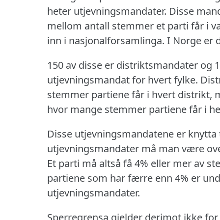
heter utjevningsmandater.
Disse manda
mellom antall stemmer et parti får i 
inn i nasjonalforsamlinga.
I Norge er 
150 av disse er distriktsmandater og 
utjevningsmandat for hvert fylke.
Dist
stemmer partiene får i hvert distrikt
hvor mange stemmer partiene får i he
Disse utjevningsmandatene er knytta t
utjevningsmandater må man være over
Et parti må altså få 4% eller mer av 
partiene som har færre enn 4% er und
utjevningsmandater.
Sperregrensa gjelder derimot ikke for