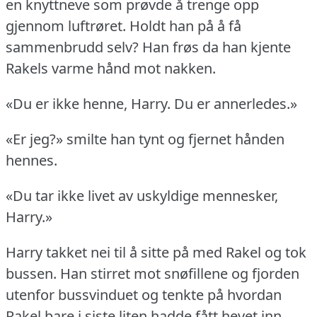
en knyttneve som prøvde å trenge opp
gjennom luftrøret.
Holdt han på å få
sammenbrudd selv?
Han frøs da han kjente
Rakels varme hånd mot nakken.
«Du er ikke henne, Harry.
Du er annerledes.»
«Er jeg?» smilte han tynt og fjernet hånden
hennes.
«Du tar ikke livet av uskyldige mennesker,
Harry.»
Harry takket nei til å sitte på med Rakel og tok
bussen.
Han stirret mot snøfillene og fjorden
utenfor bussvinduet og tenkte på hvordan
Rakel bare i siste liten hadde fått hevet inn