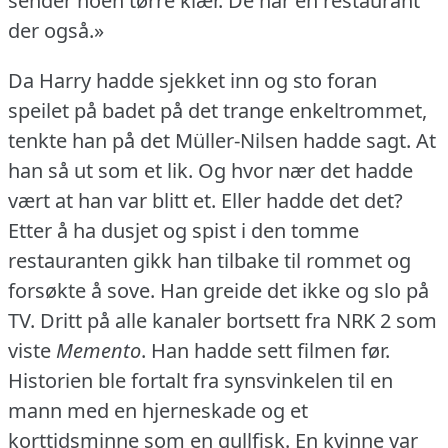
sender noen tørre klær.
De har en restaurant
der også.»
Da Harry hadde sjekket inn og sto foran
speilet på badet på det trange enkeltrommet,
tenkte han på det Müller-Nilsen hadde sagt.
At
han så ut som et lik.
Og hvor nær det hadde
vært at han var blitt et.
Eller hadde det det?
Etter å ha dusjet og spist i den tomme
restauranten gikk han tilbake til rommet og
forsøkte å sove.
Han greide det ikke og slo på
TV.
Dritt på alle kanaler bortsett fra NRK 2 som
viste
Memento
.
Han hadde sett filmen før.
Historien ble fortalt fra synsvinkelen til en
mann med en hjerneskade og et
korttidsminne som en gullfisk.
En kvinne var