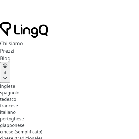
Chi siamo
Prezzi
Blog
it
inglese
spagnolo
tedesco
francese
italiano
portoghese
giapponese
cinese (semplificato)
cinese (tradizionale)