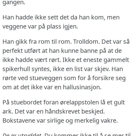
gangen.
Han hadde ikke sett det da han kom, men
veggene var på plass igjen.
Han gikk fra rom til rom.
Trolldom.
Det var så
perfekt utført at han kunne banne på at de
ikke hadde vært rørt.
Ikke et eneste gammelt
spikerhull syntes, ikke en list var skjev.
Han
rørte ved stueveggen som for å forsikre seg
om at det ikke var en hallusinasjon.
På stuebordet foran ørelappstolen lå et gult
ark.
Det var en håndskrevet beskjed.
Bokstavene var sirlige og merkelig vakre.
De er utryddet.
Du kommer ikke til å se mer til