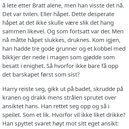
å lete etter Bratt alene, men han visste det nå.
Det var tvilen.
Eller håpet.
Dette desperate
håpet at det ikke skulle være slik det hang
sammen likevel.
Og som fortsatt var der.
Men
nå måtte håpet slukkes, druknes.
Kom igjen,
han hadde tre gode grunner og et kobbel med
bikkjer der nede i magen som gjødde som
besatt i enighet.
Så hvorfor ikke bare få opp
det barskapet først som sist?
Harry reiste seg, gikk ut på badet, skrudde på
kranen og drakk mens strålen sprutet over
ansiktet hans.
Han rettet seg opp og så i
speilet.
Som et lik.
Hvorfor vil ikke liket drikke?
Han spyttet svaret høyt mot sitt eget ansikt: