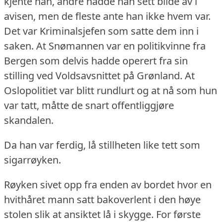
kjente han, andre hadde han sett bilde av i
avisen, men de fleste ante han ikke hvem var.
Det var Kriminalsjefen som satte dem inn i
saken.
At Snømannen var en politikvinne fra
Bergen som delvis hadde operert fra sin
stilling ved Voldsavsnittet på Grønland.
At
Oslopolitiet var blitt rundlurt og at nå som hun
var tatt, måtte de snart offentliggjøre
skandalen.
Da han var ferdig, lå stillheten like tett som
sigarrøyken.
Røyken sivet opp fra enden av bordet hvor en
hvithåret mann satt bakoverlent i den høye
stolen slik at ansiktet lå i skygge.
For første