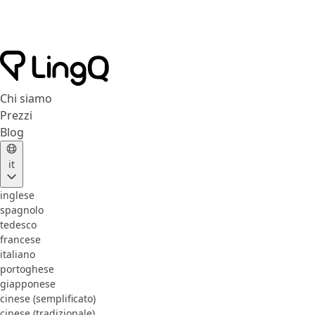
Chi siamo
Prezzi
Blog
it
inglese
spagnolo
tedesco
francese
italiano
portoghese
giapponese
cinese (semplificato)
cinese (tradizionale)