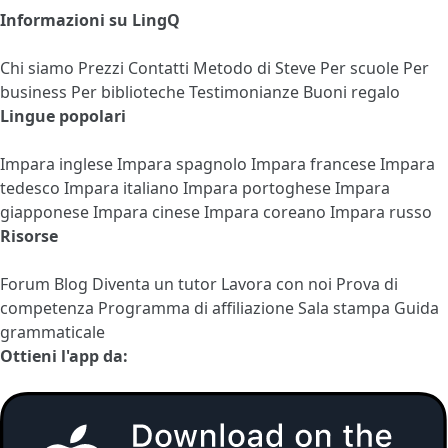
Informazioni su LingQ
Chi siamo
Prezzi
Contatti
Metodo di Steve
Per scuole
Per
business
Per biblioteche
Testimonianze
Buoni regalo
Lingue popolari
Impara inglese
Impara spagnolo
Impara francese
Impara
tedesco
Impara italiano
Impara portoghese
Impara
giapponese
Impara cinese
Impara coreano
Impara russo
Risorse
Forum
Blog
Diventa un tutor
Lavora con noi
Prova di
competenza
Programma di affiliazione
Sala stampa
Guida
grammaticale
Ottieni l'app da: