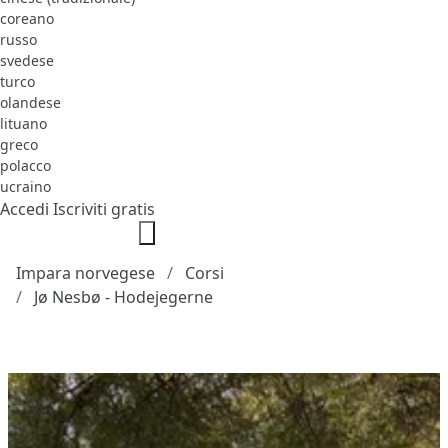
coreano
russo
svedese
turco
olandese
lituano
greco
polacco
ucraino
Accedi
Iscriviti gratis
Impara norvegese
Corsi
Jø Nesbø - Hodejegerne