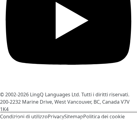
© 2002-2026
LingQ Languages Ltd.
Tutti i diritti riservati.
200-2232 Marine Drive, West Vancouver, BC, Canada
V7V
1K4
Condizioni di utilizzo
Privacy
Sitemap
Politica dei cookie
Utilizziamo i cookies per contribuire a migliorare
LingQ. Visitando il sito, acconsenti alla nostra
politica
dei cookie
.