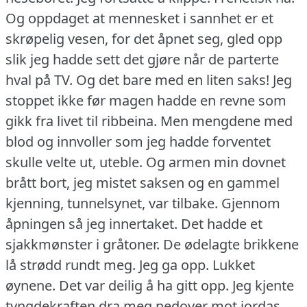
Og oppdaget at mennesket i sannhet er et
skrøpelig vesen, for det åpnet seg, gled opp
slik jeg hadde sett det gjøre når de parterte
hval på TV.
Og det bare med en liten saks!
Jeg
stoppet ikke før magen hadde en revne som
gikk fra livet til ribbeina.
Men mengdene med
blod og innvoller som jeg hadde forventet
skulle velte ut, uteble.
Og armen min dovnet
brått bort, jeg mistet saksen og en gammel
kjenning, tunnelsynet, var tilbake.
Gjennom
åpningen så jeg innertaket.
Det hadde et
sjakkmønster i gråtoner.
De ødelagte brikkene
lå strødd rundt meg.
Jeg ga opp.
Lukket
øynene.
Det var deilig å ha gitt opp.
Jeg kjente
tyngdekraften dra meg nedover mot jordas