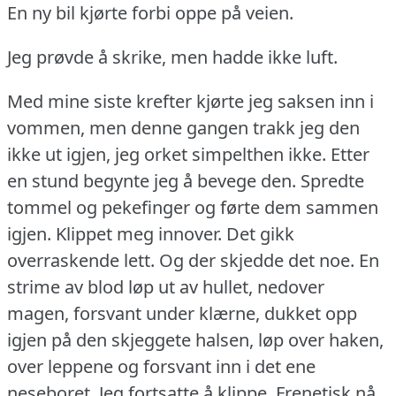
En ny bil kjørte forbi oppe på veien.
Jeg prøvde å skrike, men hadde ikke luft.
Med mine siste krefter kjørte jeg saksen inn i
vommen, men denne gangen trakk jeg den
ikke ut igjen, jeg orket simpelthen ikke.
Etter
en stund begynte jeg å bevege den.
Spredte
tommel og pekefinger og førte dem sammen
igjen.
Klippet meg innover.
Det gikk
overraskende lett.
Og der skjedde det noe.
En
strime av blod løp ut av hullet, nedover
magen, forsvant under klærne, dukket opp
igjen på den skjeggete halsen, løp over haken,
over leppene og forsvant inn i det ene
neseboret.
Jeg fortsatte å klippe.
Frenetisk nå.