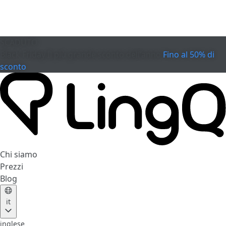
SCADUTO
Black Friday
Il più grande sconto dell'anno
Fino al 50% di
sconto
Chi siamo
Prezzi
Blog
it
inglese