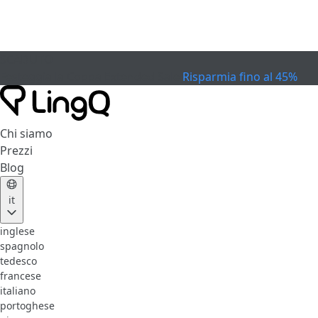
SCADUTO
Festeggia la Coppa
Extended Sale
Risparmia fino al 45%
Chi siamo
Prezzi
Blog
it
inglese
spagnolo
tedesco
francese
italiano
portoghese