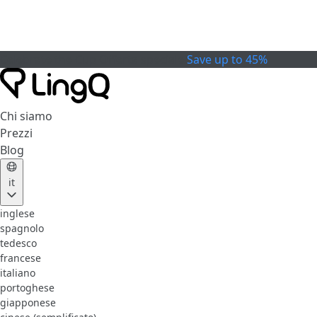
Celebrate the Cup
Offerta speciale
Save up to 45%
Chi siamo
Prezzi
Blog
it
inglese
spagnolo
tedesco
francese
italiano
portoghese
giapponese