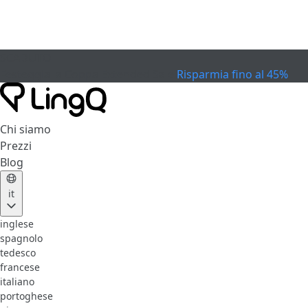
SCADUTO
Festeggia la Coppa
Extended Sale
Risparmia fino al 45%
Chi siamo
Prezzi
Blog
it
inglese
spagnolo
tedesco
francese
italiano
portoghese