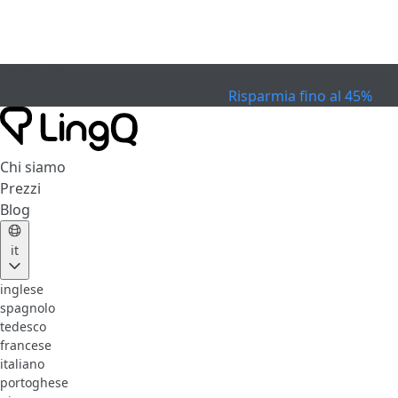
SCADUTO
Festeggia la Coppa
Extended Sale
Risparmia fino al 45%
Chi siamo
Prezzi
Blog
it
inglese
spagnolo
tedesco
francese
italiano
portoghese