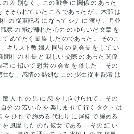
 の 差 別なく 、この 戦争 に 関係 の あった
 を そそられて いた ころ であった が 、木部 は
聞社 の 従軍記者 に なって シナ に 渡り 、月並
 観察 の 飛び離れた 心力 の ゆらいだ 文章 を
博して めでたく 凱旋 した のであった 。
そのこ
 、キリスト教 婦人 同盟 の 副会長 を して い
 新聞社 の 社長 と 親しい 交際 の あった 関係
自宅 に 招いて 慰労 の 会食 を 催した 。
その
 悲壮な 、感情の 熱烈な この 少壮 従軍 記者 は
 幾 人 も の 男 に 恋 を し向けられて 、その
自分 の 若い 心 を 楽しま せて 行く タクト は
袴 を ひも で 締める 代わり に 尾錠 で 締める
 を 風靡 した のも 彼女 である 。
その 紅 い