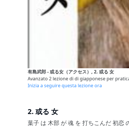
有島武郎 - 或る女（アクセス）, 2. 或る 女
Avanzato 2
lezione di di giapponese per pratica
Inizia a seguire questa lezione ora
2. 或る 女
葉子 は 木部 が 魂 を 打ちこんだ 初恋 