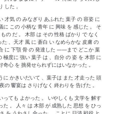
り した 。
しい 才気 の みなぎり あふれた 葉子 の 容姿 に
議に この 小柄な 青年 に 興味 を 感じた 。
そ
 もの だ 。
木部 は その 性格 ばかり で なく
った 、天才 風 に 蒼白 い なめらかな 皮膚 の
割合 に 下顎 骨 の 発達した ――まで どこか 葉
の 極度に 強い 葉子 は 、自分 の 姿 を 木部 に
 好奇心 を 挑発せられずにはいなかった 。
うに かきいだいて 、葉子は また 才走った 頭
一夜の 饗宴は さりげなく 終わりを 告げた 。
いっても よかった 。
いやしくも 文学を 解す
った 。
人々 は 木部 が 成熟した 思想 を ひっ
しさ を うわさし合った 。
ことに 日清 戦役 と