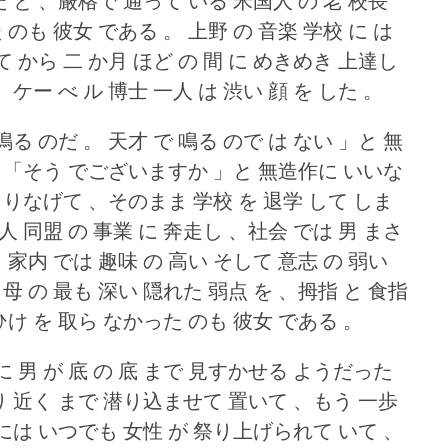
だ と 、厳格で 通って いる 米国人 の 老 校長
 のも 彼女 である 。
上野 の 音楽 学校 に は
 から 二 か月 ほど の 間 に めきめき 上達し
、ケー べ ル 博士 一人 は 渋い 顔 を した 。
 鳴る のだ 。
天才 で 鳴る ので は ない 」と 無
と 「そう でございますか 」と 無造作に いいな
うりなげて 、そのまま 学校 を 退学 して しま
 同盟 の 事業 に 奔走し 、社会 では 男 まさ
、家内 では 趣味 の 高い そして 意志 の 弱い
母 の 最も 深い 隠れた 弱点 を 、拇指 と 食指
ひけ を 取ら なかった のも 彼女 である 。
とに 男 が 底 の 底 まで 見すかせる ようだった
なり 近く まで 潜り込ませて 置いて 、もう 一歩
 には いつでも 女性 が 祭り上げられて いて 、