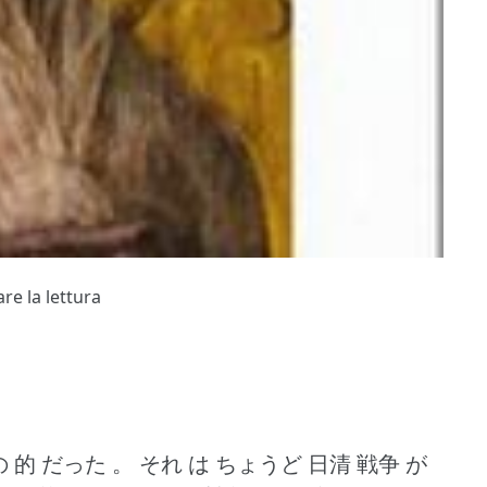
re la lettura
の 的 だった 。
それ は ちょうど 日清 戦争 が