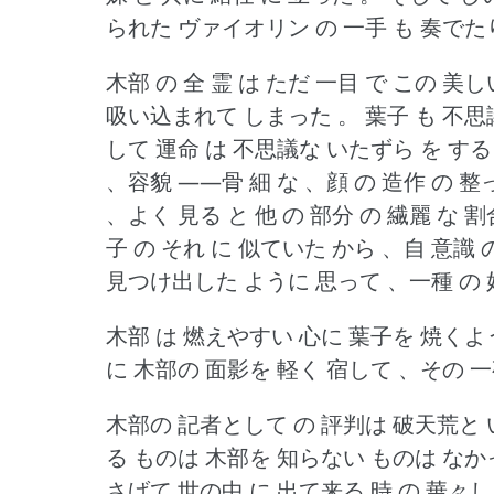
られた ヴァイオリン の 一手 も 奏でた
木部 の 全 霊 は ただ 一目 で この 美
吸い込まれて しまった 。
葉子 も 不思
して 運命 は 不思議な いたずら を する
、容貌 ――骨 細 な 、顔 の 造作 の 整
、よく 見る と 他 の 部分 の 繊麗 な 
子 の それ に 似ていた から 、自 意識 
見つけ出した ように 思って 、一種 の
木部 は 燃えやすい 心に 葉子を 焼くよ
に 木部の 面影を 軽く 宿して 、その 
木部の 記者として の 評判は 破天荒と 
る ものは 木部を 知らない ものは なか
さげて 世の中 に 出て来る 時 の 華々