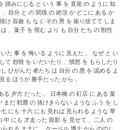
 を 踏みにじる と いう 事 を 直覚 の ように 知
 、自分 と の 関係 の 絶頂 が どこに ある か
情け 容赦 も なく その 男 を 振り捨てて しま
は 、葉子 を 恨む より も 自分 たち の 獣性
 いた 事 を 悔いる ように 見えた 。
なぜ と い
 対して 怨恨 を いだいたり 、憤怒 を もらしたり
し ひがんだ 者たち は 自分 の 愚 を 認める よ
と 見る ほうが 勝手だった から 。
 ある 夕方 だった 。
日本橋 の 釘店 に ある 葉
が まだ 戦塵 の 抜けきらない ような ふう を し
十七 にも 十六 にも 見れば 見られる ような 華
の 中 にも 才走った 面影 を 見せて 、二人 の
いられる ままに 、ケーベル 博士 から ののし