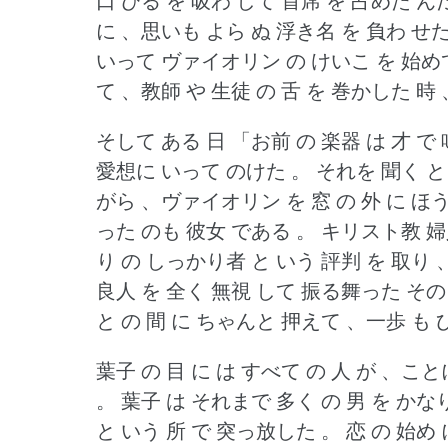
口 びる を 吸わ して 首席 を 占めた ん
に 、思いも よら ぬ 浮き名 を 負わ せた
いって ヴァイオリン の けいこ を 始めて
て 、教師 や 生徒 の 舌 を 巻かした 時 
そして ある 日 「お前 の 楽器 は 才 で
愛想に いって のけた 。
それを 聞く 
がら 、ヴァイオリン を 窓 の 外 に ほ
った のも 彼女 である 。
キリスト教 婦人
り の しっかり者 と いう 評判 を 取り 
良人 を 全く 無視 して 振る舞った その 
と の 間 に ちゃんと 押えて 、一歩 も 
葉子 の 目 に は すべて の 人 が 、こ
。
葉子 は それまで 多く の 男 を か
と いう 所 で 突っ放した 。
恋 の 始め