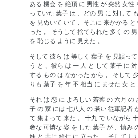
ある 機会 を 絶頂 に 男性 が 突然 女性
っていた 葉子 は 、どの 男 に 対して も
を 見ぬいて いて 、そこに 来かかる と 
った 。
そうして 捨てられた 多く の 男 
を 恥じる ように 見えた 。
そして 彼ら は 等しく 葉子 を 見誤って
う と 、彼ら は 一 人 と して 葉子 に
する もの は なかった から 。
そして 少
りも 葉子 を 年 不 相当 に ませた 女 
それ は 恋 に よろしい 若葉 の 六月 の
子 の 家 には 七八人 の 若い 従軍記者 
て 集まって 来た 。
十九 で いながら 
奢な 可憐な 姿 を した 葉子 が 、慎み 
妹 と 共に 給仕 に 立った 。
そして し