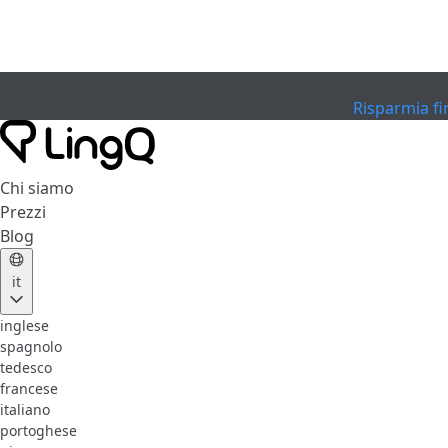
SCADUTO
Festeggia la Coppa
Extended Sale
Risparmia fi
Chi siamo
Prezzi
Blog
it
inglese
spagnolo
tedesco
francese
italiano
portoghese