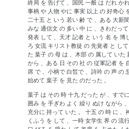
終局 を 告げて 、国民 一般 は だれ かれ
事柄 や 人物 やに 事実 以上 の 好奇心
二十五 と いう 若い 齢 で 、ある 大新
みな 通信文 の 多い 中 に 、きわだって
発表 して 、天才 記者 と いう 名 を 
ろ 女流 キリスト教徒 の 先覚者 と して
た 葉子 の 母 は 、木部 の 属して いた
から 、ある 日 その 社 の 従軍記者 を 
席 で 、小柄で 白皙で 、詩吟 の 声 の
始めて 葉子 を 見た のだった 。
葉子 は その 時 十九 だった が 、すでに
囲み を 手ぎわ よく 繰り ぬけ ながら 、
充分に 持って いた 。
十五 の 時 に 、
くふう を して 、一時 女学生 界 の 流行