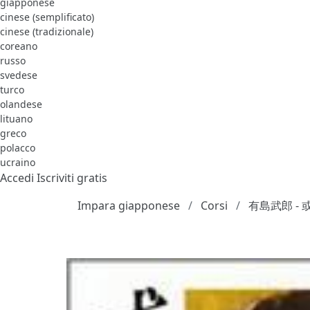
giapponese
cinese (semplificato)
cinese (tradizionale)
coreano
russo
svedese
turco
olandese
lituano
greco
polacco
ucraino
Accedi
Iscriviti gratis
Impara giapponese
Corsi
有島武郎 -