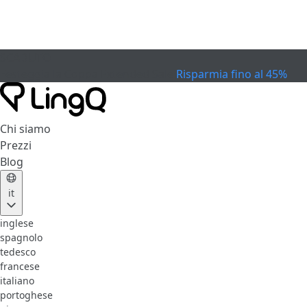
SCADUTO
Festeggia la Coppa
Extended Sale
Risparmia fino al 45%
Chi siamo
Prezzi
Blog
it
inglese
spagnolo
tedesco
francese
italiano
portoghese