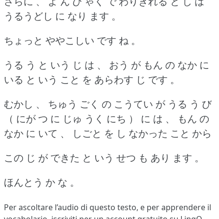
さらに 、 よ ん ひ ゃく で わりきれる と し は
うるうどし に なり ます 。
ちょっと ややこしい です ね 。
うる う と いう じ は 、 おう が もん の なか に
いる と いう こと を あらわす じ です 。
むかし 、 ちゅう ごく の こうてい が うる う び
（ にが つ に じゅ うく にち ） に は 、 もん の
なか に いて 、 しごと を し なかった こと から
この じ が できた と いう せつ も あり ます 。
ほんとう か な 。
Per ascoltare l’audio di questo testo, e per apprendere il
vocabolario,
iscriviti
per un account gratuito su LingQ.