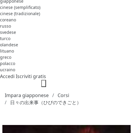
giapponese
cinese (semplificato)
cinese (tradizionale)
coreano
russo
svedese
turco
olandese
lituano
greco
polacco
ucraino
Accedi
Iscriviti gratis
Impara giapponese
Corsi
日々の出来事（ひびのできごと）