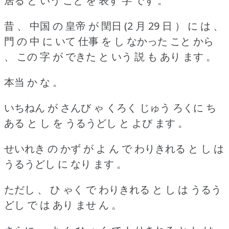
居る と いう こと を 表す 字 です 。
昔 、 中国 の 皇帝 が 閏日 (2 月 29 日 ） に は 、
門 の 中 に いて 仕事 を し なかった こと から
、 この 字 が できた と いう 説 も あり ます 。
本当 か な 。
いちねん が さんび ゃ くろく じゅう ろくに ち
ある と し を うるうどし と よび ます 。
せいれき の かず が よ ん で わりきれる と し は
うるうどし に なり ます 。
ただし 、 ひ ゃく で わりきれる と し は うるう
どし で は あり ませ ん 。