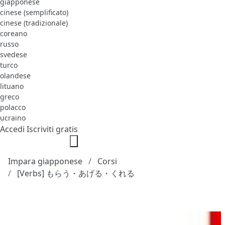
giapponese
cinese (semplificato)
cinese (tradizionale)
coreano
russo
svedese
turco
olandese
lituano
greco
polacco
ucraino
Accedi
Iscriviti gratis
Impara giapponese
Corsi
[Verbs] もらう・あげる・くれる