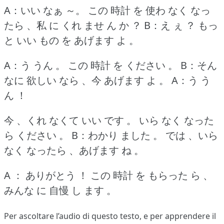
A：いい なぁ ～。
この 時計 を 使わ なく なっ
たら 、私 に くれ ませ ん か ？
B：え ぇ ？
もっ
と いい もの を あげます よ 。
A：う うん 。
この 時計 を ください 。
B：そん
なに 欲しい なら 、今 あげます よ 。
A：う う
ん ！
今 、くれ なくて いい です 。
いら なく なった
ら ください 。
B：わかり ました 。
では 、いら
なく なったら 、あげます ね 。
A ： ありがとう ！
この 時計 を もらった ら 、
みんな に 自慢 し ます 。
Per ascoltare l’audio di questo testo, e per apprendere il