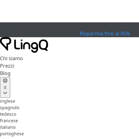
SCADUTO
Festeggia la Coppa
Extended Sale
Risparmia fino al 45%
Chi siamo
Prezzi
Blog
it
inglese
spagnolo
tedesco
francese
italiano
portoghese