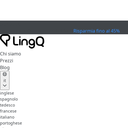
SCADUTO
Festeggia la Coppa
Extended Sale
Risparmia fino al 45%
Chi siamo
Prezzi
Blog
it
inglese
spagnolo
tedesco
francese
italiano
portoghese