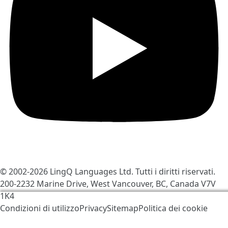
© 2002-2026
LingQ Languages Ltd.
Tutti i diritti riservati.
200-2232 Marine Drive, West Vancouver, BC, Canada
V7V
1K4
Utilizziamo i cookies per contribuire a migliorare
Condizioni di utilizzo
Privacy
Sitemap
Politica dei cookie
LingQ. Visitando il sito, acconsenti alla nostra
politica
dei cookie
.