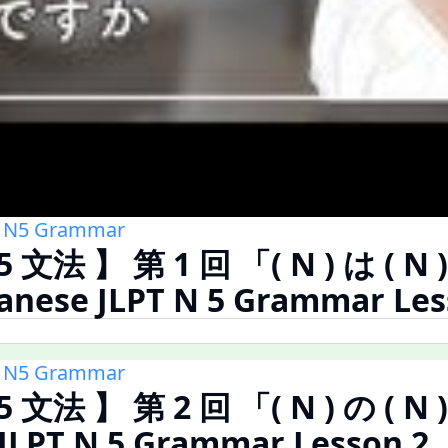
PT N5 Grammar
5 文法 】 第 1 回 「( N ) は ( N 
anese JLPT N 5 Grammar Les
PT N5 Grammar
5 文法 】 第 2 回 「( N ) の ( N )
JLPT N 5 Grammar Lesson 2