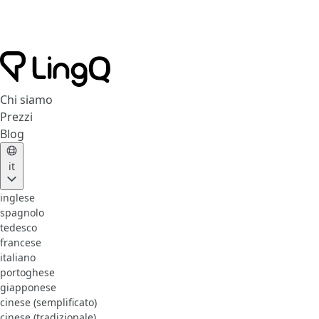
Chi siamo
Prezzi
Blog
it
inglese
spagnolo
tedesco
francese
italiano
portoghese
giapponese
cinese (semplificato)
cinese (tradizionale)