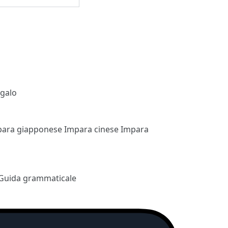
egalo
para giapponese
Impara cinese
Impara
Guida grammaticale