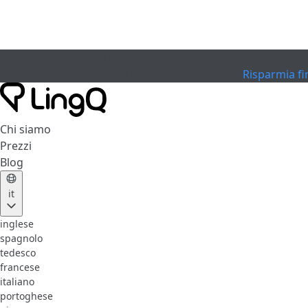
SCADUTO
Festeggia la Coppa
Extended Sale
Risparmia fi
Chi siamo
Prezzi
Blog
it
inglese
spagnolo
tedesco
francese
italiano
portoghese