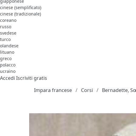
giapponese
cinese (semplificato)
cinese (tradizionale)
coreano
russo
svedese
turco
olandese
lituano
greco
polacco
ucraino
Accedi
Iscriviti gratis
Impara francese
Corsi
Bernadette, Sœ