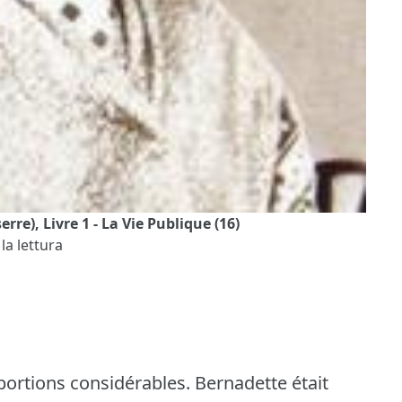
re), Livre 1 - La Vie Publique (16)
la lettura
portions considérables.
Bernadette était