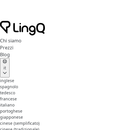
Chi siamo
Prezzi
Blog
it
inglese
spagnolo
tedesco
francese
italiano
portoghese
giapponese
cinese (semplificato)
cinese (tradizionale)